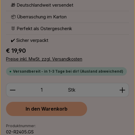
🎁 Deutschlandweit versendet
📦 Überraschung im Karton
🐰 Perfekt als Ostergeschenk
✔️ Sicher verpackt
Regulärer Preis:
€ 19,90
Preise inkl. MwSt. zzgl. Versandkosten
Versandbereit - in 1-3 Tage bei dir! (Ausland abweichend)
Produkt Anzahl: Gib den gewünschten Wert ein ode
Stk
In den Warenkorb
Produktnummer:
02-R2405.GS