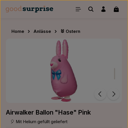
Zum Hauptinhalt springen
Waren
Home
Anlässe
🐰 Ostern
Bildergalerie überspringen
Airwalker Ballon "Hase" Pink
🎈 Mit Helium gefüllt geliefert