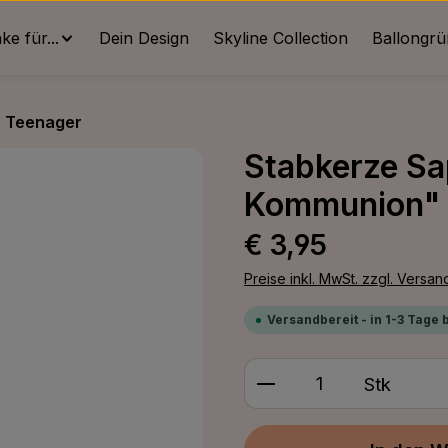
e für...
Dein Design
Skyline Collection
Ballongr
r Teenager
Stabkerze Sap
Kommunion"
Regulärer Preis:
€ 3,95
Preise inkl. MwSt. zzgl. Versa
Versandbereit - in 1-3 Tage 
Produkt Anzahl: G
Stk