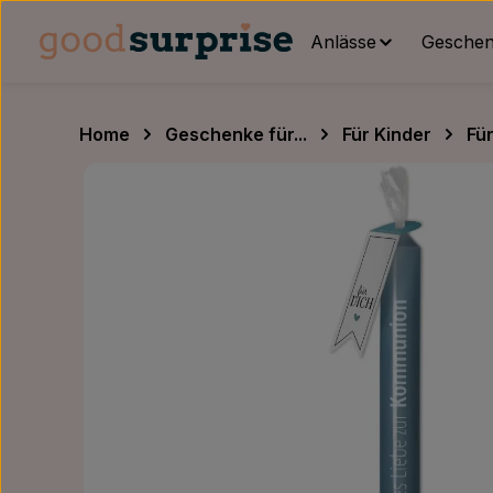
um Hauptinhalt springen
Zur Hauptnavigation springen
Anlässe
Geschenk
Home
Geschenke für...
Für Kinder
Fü
Bildergalerie überspringen