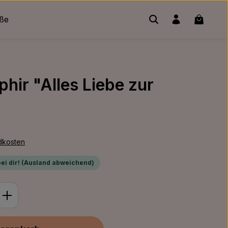
Warenko
üße
hir "Alles Liebe zur
ndkosten
bei dir! (Ausland abweichend)
ib den gewünschten Wert ein oder benu