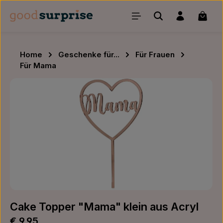
Zum Hauptinhalt springen
Waren
Home
Geschenke für...
Für Frauen
Für Mama
Bildergalerie überspringen
Cake Topper "Mama" klein aus Acryl
Regulärer Preis:
€ 9,95