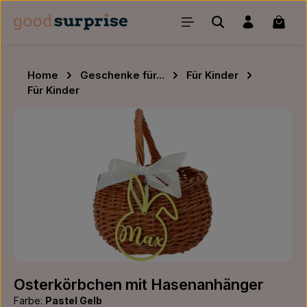
Zum Hauptinhalt springen
Waren
Home
Geschenke für...
Für Kinder
Für Kinder
Bildergalerie überspringen
Osterkörbchen mit Hasenanhänger
Farbe:
Pastel Gelb