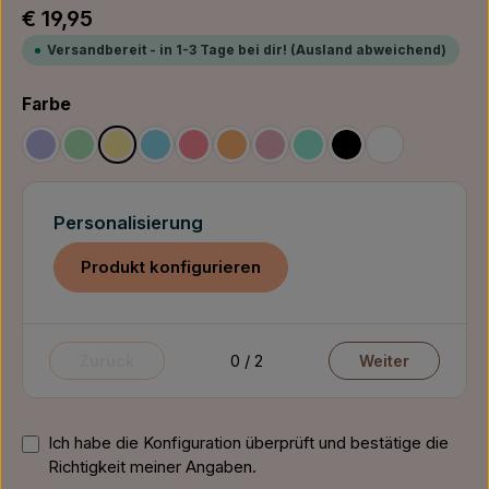
Regulärer Preis:
€ 19,95
Versandbereit - in 1-3 Tage bei dir! (Ausland abweichend)
auswählen
Farbe
Pastel Flieder
Pastel Mint
Pastel Gelb
Pastel Hellblau
Pastel Himbeere
Pastel Orange
Pastel Rosa
Pastel Türkis
Schwarz
Weiß
Personalisierung
Produkt konfigurieren
0 / 2
Zurück
Weiter
Ich habe die Konfiguration überprüft und bestätige die
Richtigkeit meiner Angaben.