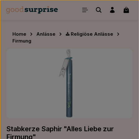
Zum Hauptinhalt springen
Waren
Home
Anlässe
⛪ Religiöse Anlässe
Firmung
Bildergalerie überspringen
Stabkerze Saphir "Alles Liebe zur
Firmung"