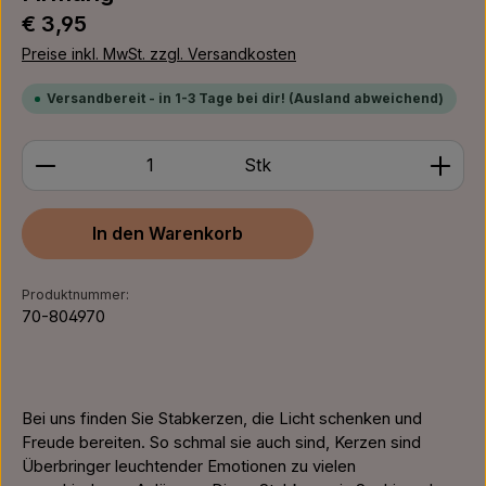
Regulärer Preis:
€ 3,95
Preise inkl. MwSt. zzgl. Versandkosten
Versandbereit - in 1-3 Tage bei dir! (Ausland abweichend)
Produkt Anzahl: Gib den gewünschten Wert ein ode
Stk
In den Warenkorb
Produktnummer:
70-804970
Bei uns finden Sie Stabkerzen, die Licht schenken und
Freude bereiten. So schmal sie auch sind, Kerzen sind
Überbringer leuchtender Emotionen zu vielen