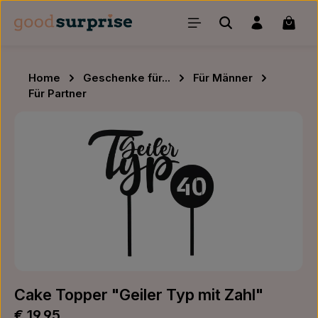
Zum Hauptinhalt springen
Waren
Home
Geschenke für...
Für Männer
Für Partner
Bildergalerie überspringen
Cake Topper "Geiler Typ mit Zahl"
Regulärer Preis:
€ 19,95