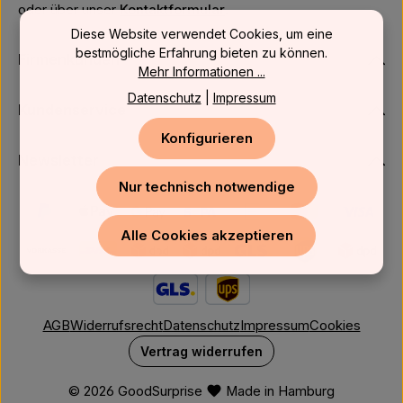
oder über unser
Kontaktformular
.
Diese Website verwendet Cookies, um eine
bestmögliche Erfahrung bieten zu können.
Firmenkunden
Mehr Informationen ...
Datenschutz
|
Impressum
Kundenservice
Konfigurieren
Newsletter
Nur technisch notwendige
Alle Cookies akzeptieren
AGB
Widerrufsrecht
Datenschutz
Impressum
Cookies
Vertrag widerrufen
© 2026 GoodSurprise
Made in Hamburg