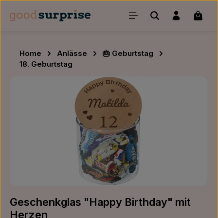
Zum Hauptinhalt springen
Waren
Home
Anlässe
🎂 Geburtstag
18. Geburtstag
Bildergalerie überspringen
Geschenkglas "Happy Birthday" mit
Herzen