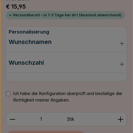
Regulärer Preis:
€ 15,95
Versandbereit - in 1-3 Tage bei dir! (Ausland abweichend)
Personalisierung
Wunschnamen
Wunschzahl
Ich habe die Konfiguration überprüft und bestätige die
Richtigkeit meiner Angaben.
Produkt Anzahl: Gib den gewünschten Wert ein ode
Stk