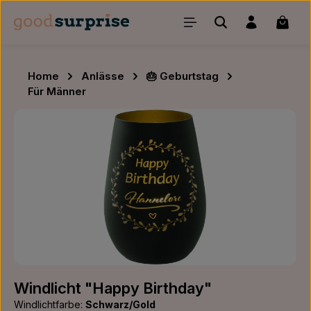
Zum Hauptinhalt springen
Waren
Home
Anlässe
🎂 Geburtstag
Für Männer
Bildergalerie überspringen
Windlicht "Happy Birthday"
Windlichtfarbe:
Schwarz/Gold