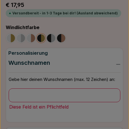
Regulärer Preis:
€ 17,95
Versandbereit - in 1-3 Tage bei dir! (Ausland abweichend)
auswählen
Windlichtfarbe
Weiß/Gold
Weiß/Silber
Weiß/Bronze
Schwarz/Gold
Schwarz/Silber
Schwarz/Bronze
Personalisierung
Wunschnamen
Gebe hier deinen Wunschnamen (max. 12 Zeichen) an:
Diese Feld ist ein Pflichtfeld