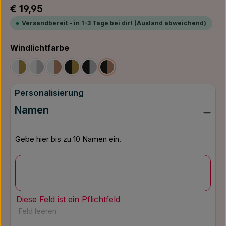
Regulärer Preis:
€ 19,95
Versandbereit - in 1-3 Tage bei dir! (Ausland abweichend)
auswählen
Windlichtfarbe
Weiß/Gold
Weiß/Silber
Weiß/Bronze
Schwarz/Gold
Schwarz/Silber
Schwarz/Bronze
Personalisierung
Namen
Gebe hier bis zu 10 Namen ein.
Diese Feld ist ein Pflichtfeld
Feld leeren