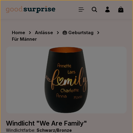
Zum Hauptinhalt springen
Waren
Home
Anlässe
🎂 Geburtstag
Für Männer
Bildergalerie überspringen
Windlicht "We Are Family"
Windlichtfarbe:
Schwarz/Bronze