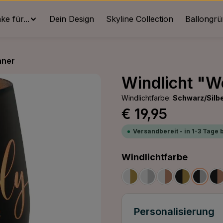
e für...
Dein Design
Skyline Collection
Ballongr
nner
Windlicht "W
Windlichtfarbe:
Schwarz/Silb
Regulärer Preis:
€ 19,95
Versandbereit - in 1-3 Tage 
auswäh
Windlichtfarbe
Weiß/Gold
Weiß/Silber
Weiß/Bronze
Schwarz/G
Schwa
S
Personalisierung