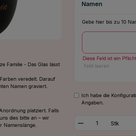
Namen
Gebe hier bis zu 10 Na
Diese Feld ist ein Pflich
e Familie - Das Glas lässt
Feld leeren
n Farben veredelt. Darauf
hten Namen graviert.
Ich habe die Konfigurat
Angaben.
nordnung platziert. Falls
s dies bitte an – wir
Produkt Anzahl: G
Stk
er Namenslänge.