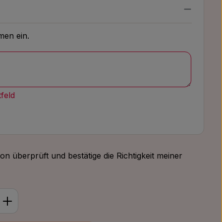
men ein.
tfeld
ion überprüft und bestätige die Richtigkeit meiner
ib den gewünschten Wert ein oder benu