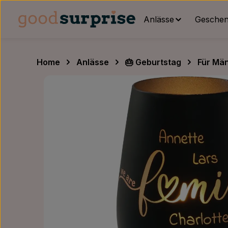
um Hauptinhalt springen
Zur Hauptnavigation springen
Anlässe
Geschenk
Home
Anlässe
🎂 Geburtstag
Für Mä
Bildergalerie überspringen