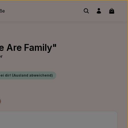
Warenko
üße
e Are Family"
er
bei dir! (Ausland abweichend)
len
old
rz/Silber
chwarz/Bronze