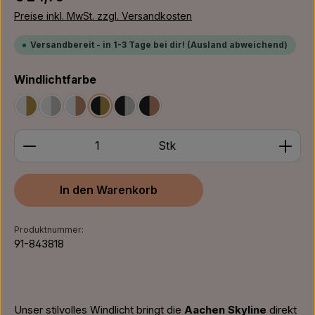
Preise inkl. MwSt. zzgl. Versandkosten
Versandbereit - in 1-3 Tage bei dir! (Ausland abweichend)
auswählen
Windlichtfarbe
Weiß/Gold
Weiß/Silber
Weiß/Bronze
Schwarz/Gold
Schwarz/Silber
Schwarz/Bronze
Produkt Anzahl: Gib den gewünschten Wert ein ode
Stk
In den Warenkorb
Produktnummer:
91-843818
Unser stilvolles Windlicht bringt die
Aachen Skyline
direkt