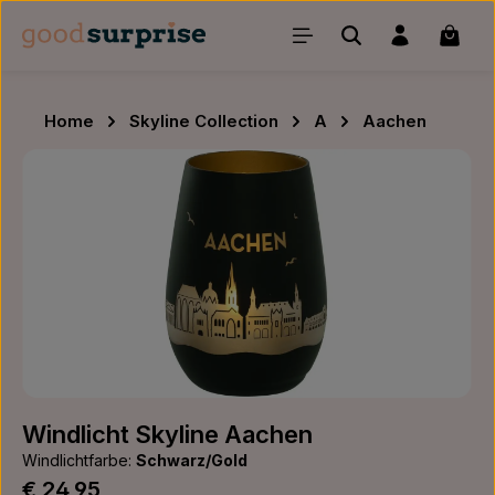
Zum Hauptinhalt springen
Waren
Home
Skyline Collection
A
Aachen
Bildergalerie überspringen
Windlicht Skyline Aachen
Windlichtfarbe:
Schwarz/Gold
Regulärer Preis:
€ 24,95