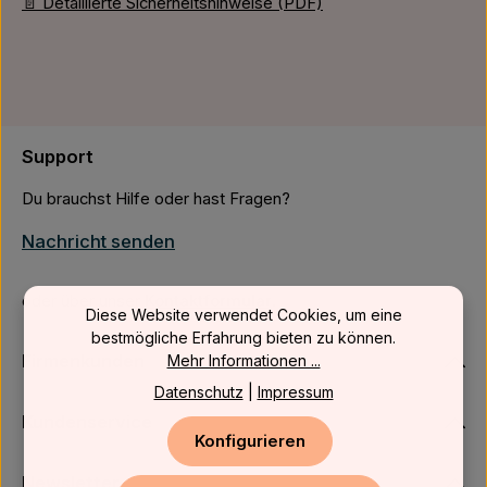
📄 Detaillierte Sicherheitshinweise (PDF)
Support
Du brauchst Hilfe oder hast Fragen?
Nachricht senden
oder über unser
Kontaktformular
.
Diese Website verwendet Cookies, um eine
bestmögliche Erfahrung bieten zu können.
Firmenkunden
Mehr Informationen ...
Datenschutz
|
Impressum
Kundenservice
Konfigurieren
Newsletter