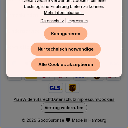
Diese Website verwendet Cookies, um eine
bestmögliche Erfahrung bieten zu können.
Mehr Informationen ...
Firmenkunden
Datenschutz
|
Impressum
Kundenservice
Konfigurieren
Newsletter
Nur technisch notwendige
Alle Cookies akzeptieren
AGB
Widerrufsrecht
Datenschutz
Impressum
Cookies
Vertrag widerrufen
© 2026 GoodSurprise
Made in Hamburg