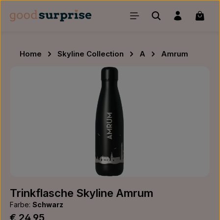
Zum Hauptinhalt springen
Waren
Home
Skyline Collection
A
Amrum
Bildergalerie überspringen
Trinkflasche Skyline Amrum
Farbe:
Schwarz
Regulärer Preis:
€ 24,95