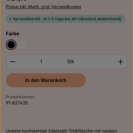
Preise inkl. MwSt. zzgl. Versandkosten
Versandbereit - in 1-3 Tage bei dir! (Ausland abweichend)
auswählen
Farbe
Schwarz
Weiß
Produkt Anzahl: Gib den gewünschten Wert ein ode
Stk
In den Warenkorb
Produktnummer:
91-837435
Unsere hochwertige Edelstahl-Trinkflasche mit rundum