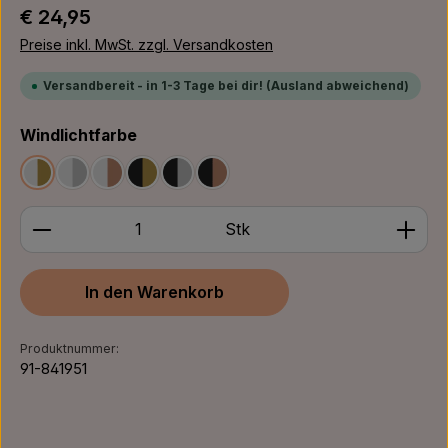
Regulärer Preis:
€ 24,95
Preise inkl. MwSt. zzgl. Versandkosten
Versandbereit - in 1-3 Tage bei dir! (Ausland abweichend)
auswählen
Windlichtfarbe
Weiß/Gold
Weiß/Silber
Weiß/Bronze
Schwarz/Gold
Schwarz/Silber
Schwarz/Bronze
Produkt Anzahl: Gib den gewünschten Wert ein ode
Stk
In den Warenkorb
Produktnummer:
91-841951