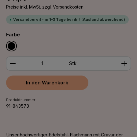
Preise inkl. MwSt. zzgl. Versandkosten
Versandbereit - in 1-3 Tage bei dir! (Ausland abweichend)
auswählen
Farbe
Schwarz
Produkt Anzahl: Gib den gewünschten Wert ein ode
Stk
In den Warenkorb
Produktnummer:
91-843573
Unser hochwertiger Edelstahl-Flachmann mit Gravur der