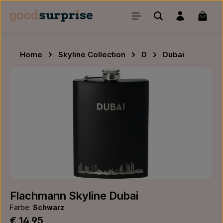
Zum Hauptinhalt springen
Waren
Home
Skyline Collection
D
Dubai
Bildergalerie überspringen
Flachmann Skyline Dubai
Farbe:
Schwarz
Regulärer Preis:
€ 14,95