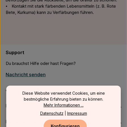
bevorzugen Sie die Rückseite, um die Gravur zu schonen.
⦁ Kontakt mit stark färbenden Lebensmitteln (z. B. Rote
Bete, Kurkuma) kann zu Verfärbungen führen.
Support
Du brauchst Hilfe oder hast Fragen?
Nachricht senden
oder über unser
Kontaktformular
.
Diese Website verwendet Cookies, um eine
bestmögliche Erfahrung bieten zu können.
Mehr Informationen ...
Firmenkunden
Datenschutz
|
Impressum
Kundenservice
Konfigurieren