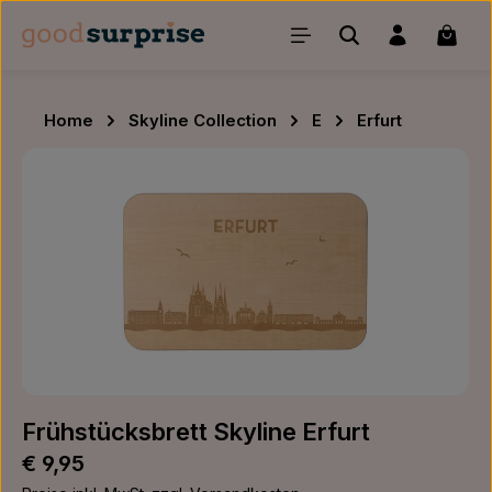
Zum Hauptinhalt springen
Waren
Home
Skyline Collection
E
Erfurt
Bildergalerie überspringen
Frühstücksbrett Skyline Erfurt
Regulärer Preis:
€ 9,95