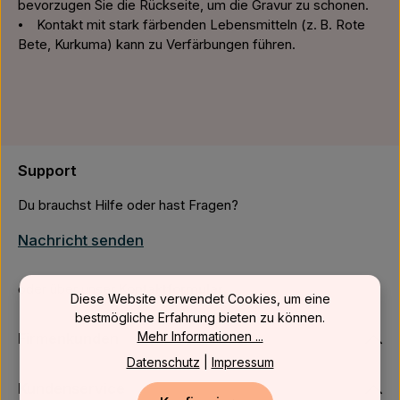
bevorzugen Sie die Rückseite, um die Gravur zu schonen.
⦁ Kontakt mit stark färbenden Lebensmitteln (z. B. Rote
Bete, Kurkuma) kann zu Verfärbungen führen.
Support
Du brauchst Hilfe oder hast Fragen?
Nachricht senden
oder über unser
Kontaktformular
.
Diese Website verwendet Cookies, um eine
bestmögliche Erfahrung bieten zu können.
Mehr Informationen ...
Firmenkunden
Datenschutz
|
Impressum
Kundenservice