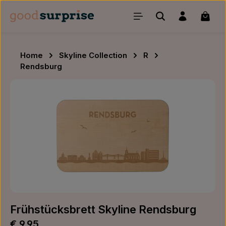
Zum Hauptinhalt springen
Waren
Home
Skyline Collection
R
Rendsburg
Bildergalerie überspringen
Frühstücksbrett Skyline Rendsburg
Regulärer Preis:
€ 9,95