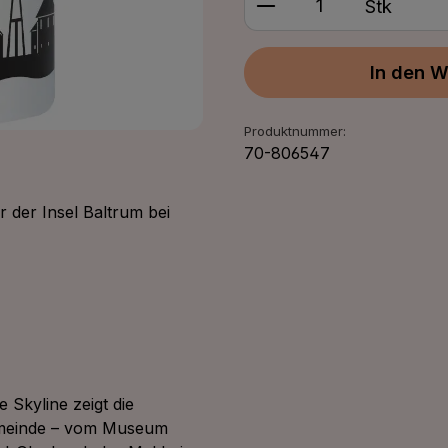
Stk
In den W
Produktnummer:
70-806547
 der Insel Baltrum bei
he Skyline zeigt die
emeinde – vom Museum