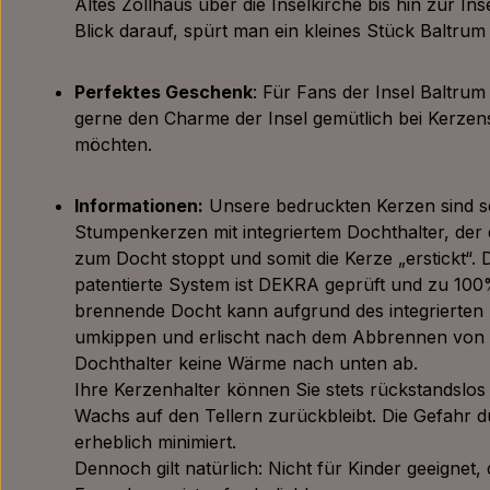
Altes Zollhaus über die Inselkirche bis hin zur In
Blick darauf, spürt man ein kleines Stück Baltrum
Perfektes Geschenk
: Für Fans der Insel Baltrum 
gerne den Charme der Insel gemütlich bei Kerze
möchten.
Informationen:
Unsere bedruckten Kerzen sind s
Stumpenkerzen mit integriertem Dochthalter, der
zum Docht stoppt und somit die Kerze „erstickt“. 
patentierte System ist DEKRA geprüft und zu 10
brennende Docht kann aufgrund des integrierten 
umkippen und erlischt nach dem Abbrennen von al
Dochthalter keine Wärme nach unten ab.
Ihre Kerzenhalter können Sie stets rückstandslos r
Wachs auf den Tellern zurückbleibt. Die Gefahr 
erheblich minimiert.
Dennoch gilt natürlich: Nicht für Kinder geeignet,