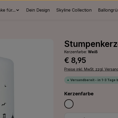
e für...
Dein Design
Skyline Collection
Ballongr
Stumpenkerze
Kerzenfarbe:
Weiß
Regulärer Preis:
€ 8,95
Preise inkl. MwSt. zzgl. Versa
Versandbereit - in 1-3 Tage 
auswähle
Kerzenfarbe
Weiß
Produkt Anzahl: G