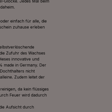
sel-Glocke. Jedes Mal beim
 daheim.
oder einfach für alle, die
nschein zuhause erleben
elbstverlöschende
 die Zufuhr des Wachses
Dieses innovative und
0% made in Germany. Der
Dochthalters nicht
leine. Zudem leitet der
einigen, da kein flüssiges
durch Feuer wird dadurch
 die Aufsicht durch