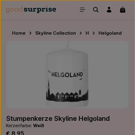
Zum Hauptinhalt springen
Waren
Home
Skyline Collection
H
Helgoland
Bildergalerie überspringen
Stumpenkerze Skyline Helgoland
Kerzenfarbe:
Weiß
Regulärer Preis:
€ 8,95