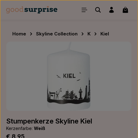
Zum Hauptinhalt springen
Waren
Home
Skyline Collection
K
Kiel
Bildergalerie überspringen
Stumpenkerze Skyline Kiel
Kerzenfarbe:
Weiß
Regulärer Preis:
€ 8,95