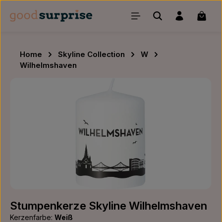
Zum Hauptinhalt springen
Waren
Home
Skyline Collection
W
Wilhelmshaven
Bildergalerie überspringen
Stumpenkerze Skyline Wilhelmshaven
Kerzenfarbe:
Weiß