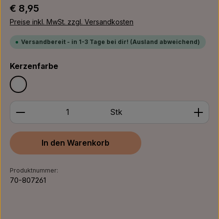
Regulärer Preis:
€ 8,95
Preise inkl. MwSt. zzgl. Versandkosten
Versandbereit - in 1-3 Tage bei dir! (Ausland abweichend)
auswählen
Kerzenfarbe
Weiß
Produkt Anzahl: Gib den gewünschten Wert ein ode
Stk
In den Warenkorb
Produktnummer:
70-807261