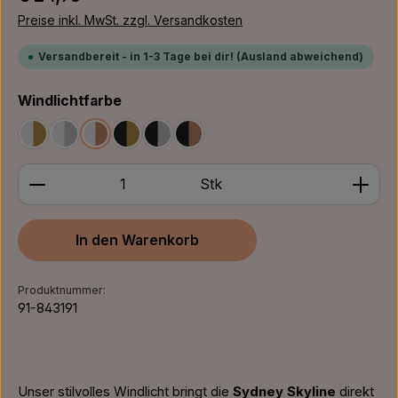
Preise inkl. MwSt. zzgl. Versandkosten
Versandbereit - in 1-3 Tage bei dir! (Ausland abweichend)
auswählen
Windlichtfarbe
Weiß/Gold
Weiß/Silber
Weiß/Bronze
Schwarz/Gold
Schwarz/Silber
Schwarz/Bronze
Produkt Anzahl: Gib den gewünschten Wert ein ode
Stk
In den Warenkorb
Produktnummer:
91-843191
Unser stilvolles Windlicht bringt die
Sydney Skyline
direkt