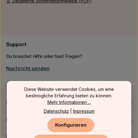
📄 Detaillierte Sicherheitshinweise (PDF)
Support
Du brauchst Hilfe oder hast Fragen?
Nachricht senden
oder über unser
Kontaktformular
.
Diese Website verwendet Cookies, um eine
bestmögliche Erfahrung bieten zu können.
Firmenkunden
Mehr Informationen ...
Datenschutz
|
Impressum
Kundenservice
Konfigurieren
Newsletter