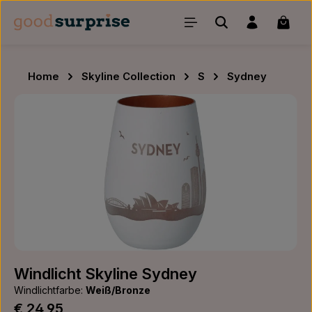
Zum Hauptinhalt springen
Waren
Home
Skyline Collection
S
Sydney
Bildergalerie überspringen
Windlicht Skyline Sydney
Windlichtfarbe:
Weiß/Bronze
Regulärer Preis:
€ 24,95