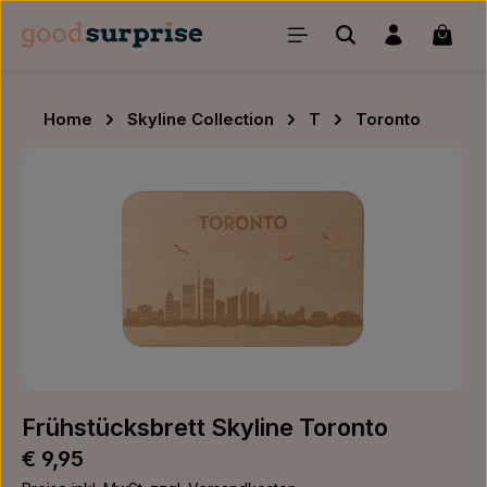
Zum Hauptinhalt springen
Waren
Home
Skyline Collection
T
Toronto
Bildergalerie überspringen
Frühstücksbrett Skyline Toronto
Regulärer Preis:
€ 9,95