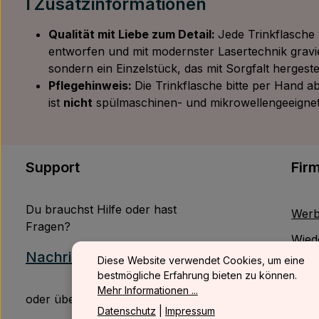
ℹ️ Zusatzinformationen
Qualität mit Liebe zum Detail:
Jede Trinkflasche 
entworfen und mit modernster Lasertechnik gravi
sondern ein Einzelstück, das mit Sorgfalt hergestel
Pflegehinweis:
Die Trinkflasche bitte per Hand a
ist
nicht
spülmaschinen- und mikrowellengeeignet
Support
Fir
Du brauchst Hilfe oder hast
Werb
Fragen?
Wied
Nachricht senden
Diese Website verwendet Cookies, um eine
B2B
bestmögliche Erfahrung bieten zu können.
Mehr Informationen ...
oder über unser
Kontaktformular
.
Datenschutz
|
Impressum