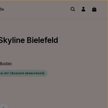
Warenko
üße
Skyline Bielefeld
ndkosten
bei dir! (Ausland abweichend)
ib den gewünschten Wert ein oder benu