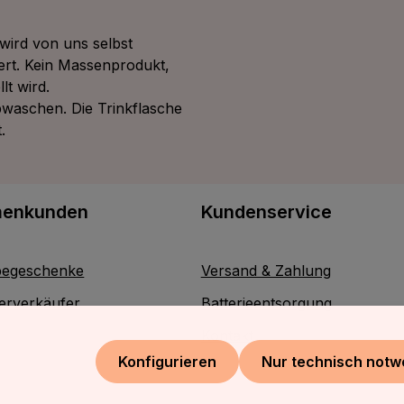
wird von uns selbst
ert. Kein Massenprodukt,
lt wird.
bwaschen. Die Trinkflasche
.
menkunden
Kundenservice
egeschenke
Versand & Zahlung
erverkäufer
Batterieentsorgung
Kontakt
Konfigurieren
Nur technisch notw