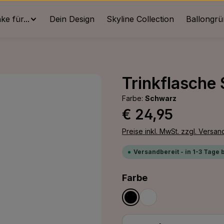
e für...
Dein Design
Skyline Collection
Ballongr
Trinkflasche 
Farbe:
Schwarz
Regulärer Preis:
€ 24,95
Preise inkl. MwSt. zzgl. Versa
Versandbereit - in 1-3 Tage 
auswählen
Farbe
Schwarz
Weiß
Produkt Anzahl: G