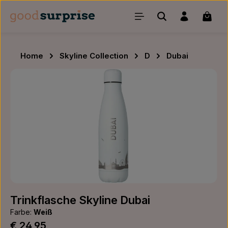
Zum Hauptinhalt springen
Waren
Home
Skyline Collection
D
Dubai
Bildergalerie überspringen
Trinkflasche Skyline Dubai
Farbe:
Weiß
Regulärer Preis:
€ 24,95