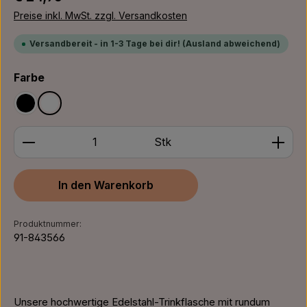
Preise inkl. MwSt. zzgl. Versandkosten
Versandbereit - in 1-3 Tage bei dir! (Ausland abweichend)
auswählen
Farbe
Schwarz
Weiß
Produkt Anzahl: Gib den gewünschten Wert ein ode
Stk
In den Warenkorb
Produktnummer:
91-843566
Unsere hochwertige Edelstahl-Trinkflasche mit rundum