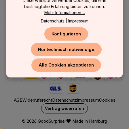
Diese Website verwendet Cookies, um eine
bestmögliche Erfahrung bieten zu können.
Mehr Informationen ...
Firmenkunden
Datenschutz
|
Impressum
Kundenservice
Konfigurieren
Newsletter
Nur technisch notwendige
Alle Cookies akzeptieren
AGB
Widerrufsrecht
Datenschutz
Impressum
Cookies
Vertrag widerrufen
© 2026 GoodSurprise
Made in Hamburg