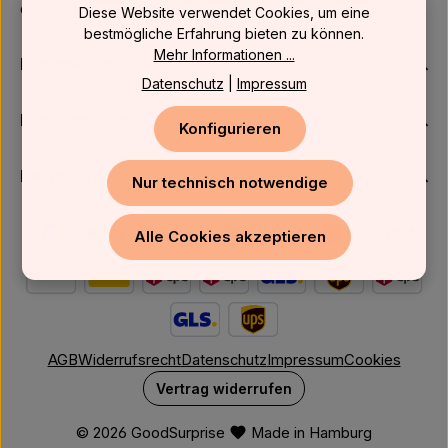
oder über unser
Kontaktformular
.
Diese Website verwendet Cookies, um eine
bestmögliche Erfahrung bieten zu können.
Mehr Informationen ...
Firmenkunden
Datenschutz
|
Impressum
Kundenservice
Konfigurieren
Newsletter
Nur technisch notwendige
Alle Cookies akzeptieren
AGB
Widerrufsrecht
Datenschutz
Impressum
Cookies
Vertrag widerrufen
© 2026 GoodSurprise
Made in Hamburg