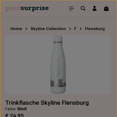
Zum Hauptinhalt springen
Waren
Home
Skyline Collection
F
Flensburg
Bildergalerie überspringen
Trinkflasche Skyline Flensburg
Farbe:
Weiß
Regulärer Preis:
€ 24,95