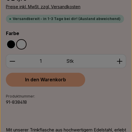
Preise inkl. MwSt. zzgl. Versandkosten
Versandbereit - in 1-3 Tage bei dir! (Ausland abweichend)
auswählen
Farbe
Schwarz
Weiß
Produkt Anzahl: Gib den gewünschten Wert ein ode
Stk
In den Warenkorb
Produktnummer:
91-838418
Mit unserer Trinkflasche aus hochwertigem Edelstahl, erlebt