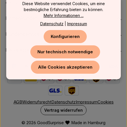
oder über unser
Kontaktformular
.
Diese Website verwendet Cookies, um eine
bestmögliche Erfahrung bieten zu können.
Mehr Informationen ...
Firmenkunden
Datenschutz
|
Impressum
Kundenservice
Konfigurieren
Newsletter
Nur technisch notwendige
Alle Cookies akzeptieren
AGB
Widerrufsrecht
Datenschutz
Impressum
Cookies
Vertrag widerrufen
© 2026 GoodSurprise
Made in Hamburg