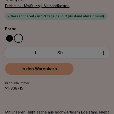
Preise inkl. MwSt. zzgl. Versandkosten
Versandbereit - in 1-3 Tage bei dir! (Ausland abweichend)
auswählen
Farbe
Schwarz
Weiß
Produkt Anzahl: Gib den gewünschten Wert ein ode
Stk
In den Warenkorb
Produktnummer:
91-838715
Mit unserer Trinkflasche aus hochwertigem Edelstahl, erlebt