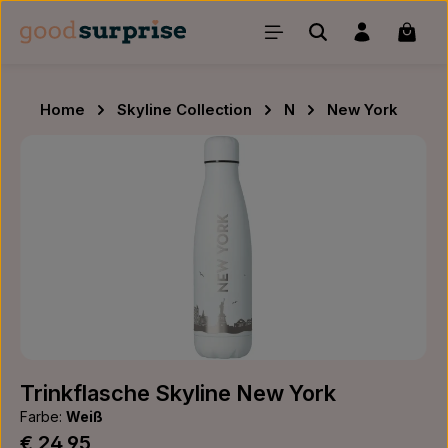
Zum Hauptinhalt springen
Waren
Home
Skyline Collection
N
New York
Bildergalerie überspringen
Trinkflasche Skyline New York
Farbe:
Weiß
Regulärer Preis:
€ 24,95