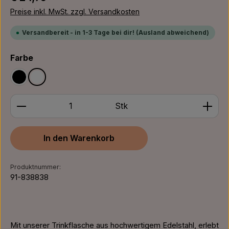
Preise inkl. MwSt. zzgl. Versandkosten
Versandbereit - in 1-3 Tage bei dir! (Ausland abweichend)
auswählen
Farbe
Schwarz
Weiß
Produkt Anzahl: Gib den gewünschten Wert ein ode
Stk
In den Warenkorb
Produktnummer:
91-838838
Mit unserer Trinkflasche aus hochwertigem Edelstahl, erlebt