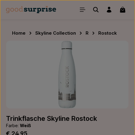
Zum Hauptinhalt springen
Waren
Home
Skyline Collection
R
Rostock
Bildergalerie überspringen
Trinkflasche Skyline Rostock
Farbe:
Weiß
Regulärer Preis:
€ 24,95