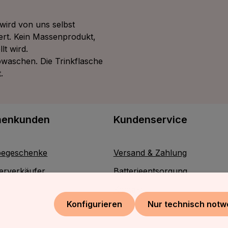
wird von uns selbst
ert. Kein Massenprodukt,
lt wird.
bwaschen. Die Trinkflasche
.
menkunden
Kundenservice
egeschenke
Versand & Zahlung
erverkäufer
Batterieentsorgung
Kontakt
Konfigurieren
Nur technisch notw