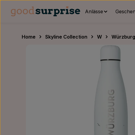
um Hauptinhalt springen
Zur Hauptnavigation springen
Anlässe
Geschenk
Home
Skyline Collection
W
Würzbur
Bildergalerie überspringen