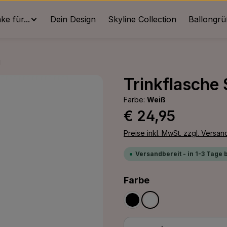
e für...
Dein Design
Skyline Collection
Ballongr
g
Trinkflasche
Farbe:
Weiß
Regulärer Preis:
€ 24,95
Preise inkl. MwSt. zzgl. Versa
Versandbereit - in 1-3 Tage 
auswählen
Farbe
Schwarz
Weiß
Produkt Anzahl: G