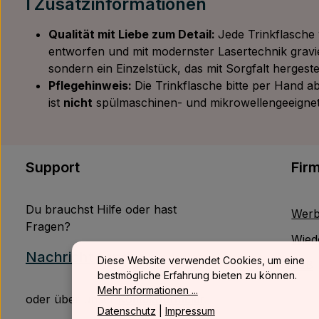
ℹ️ Zusatzinformationen
Qualität mit Liebe zum Detail:
Jede Trinkflasche 
entworfen und mit modernster Lasertechnik gravi
sondern ein Einzelstück, das mit Sorgfalt hergestel
Pflegehinweis:
Die Trinkflasche bitte per Hand a
ist
nicht
spülmaschinen- und mikrowellengeeignet
Support
Fir
Du brauchst Hilfe oder hast
Werb
Fragen?
Wied
Nachricht senden
Diese Website verwendet Cookies, um eine
B2B
bestmögliche Erfahrung bieten zu können.
Mehr Informationen ...
oder über unser
Kontaktformular
.
Datenschutz
|
Impressum