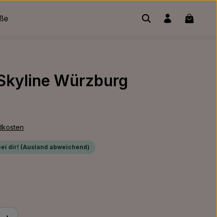
Warenko
üße
 Skyline Würzburg
ndkosten
bei dir! (Ausland abweichend)
ib den gewünschten Wert ein oder benu