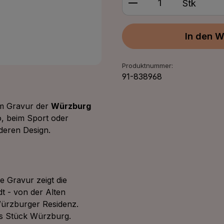
Stk
In den W
Produktnummer:
91-838968
um Gravur der
Würzburg
ro, beim Sport oder
nderen Design.
he Gravur zeigt die
 - von der Alten
Würzburger Residenz.
es Stück Würzburg.