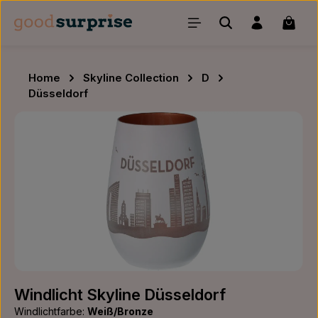
Zum Hauptinhalt springen
Waren
Home
Skyline Collection
D
Düsseldorf
Bildergalerie überspringen
Windlicht Skyline Düsseldorf
Windlichtfarbe:
Weiß/Bronze