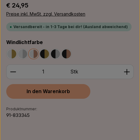
Regulärer Preis:
€ 24,95
Preise inkl. MwSt. zzgl. Versandkosten
Versandbereit - in 1-3 Tage bei dir! (Ausland abweichend)
auswählen
Windlichtfarbe
Weiß/Gold
Weiß/Silber
Weiß/Bronze
Schwarz/Gold
Schwarz/Silber
Schwarz/Bronze
Produkt Anzahl: Gib den gewünschten Wert ein ode
Stk
In den Warenkorb
Produktnummer:
91-833345