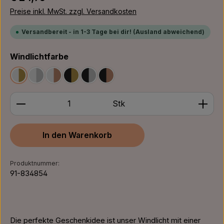
Preise inkl. MwSt. zzgl. Versandkosten
Versandbereit - in 1-3 Tage bei dir! (Ausland abweichend)
auswählen
Windlichtfarbe
Weiß/Gold
Weiß/Silber
Weiß/Bronze
Schwarz/Gold
Schwarz/Silber
Schwarz/Bronze
Produkt Anzahl: Gib den gewünschten Wert ein ode
Stk
In den Warenkorb
Produktnummer:
91-834854
Die perfekte Geschenkidee ist unser Windlicht mit einer