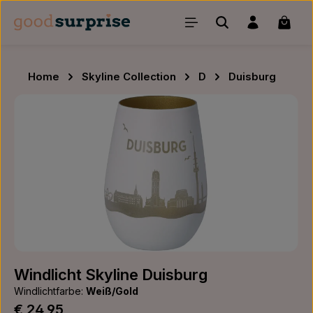
Zum Hauptinhalt springen
Waren
Home
Skyline Collection
D
Duisburg
Bildergalerie überspringen
Windlicht Skyline Duisburg
Windlichtfarbe:
Weiß/Gold
Regulärer Preis:
€ 24,95