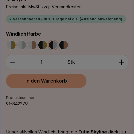
Preise inkl. MwSt. zzgl. Versandkosten
Versandbereit - in 1-3 Tage bei dir! (Ausland abweichend)
auswählen
Windlichtfarbe
Weiß/Gold
Weiß/Silber
Weiß/Bronze
Schwarz/Gold
Schwarz/Silber
Schwarz/Bronze
Produkt Anzahl: Gib den gewünschten Wert ein ode
Stk
In den Warenkorb
Produktnummer:
91-842279
Unser stilvolles Windlicht bringt die
Eutin Skyline
direkt zu