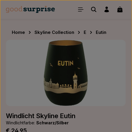
Zum Hauptinhalt springen
Waren
Home
Skyline Collection
E
Eutin
Bildergalerie überspringen
Windlicht Skyline Eutin
Windlichtfarbe:
Schwarz/Silber
Regulärer Preis:
€ 24,95