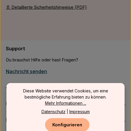
📄 Detaillierte Sicherheitshinweise (PDF)
Support
Du brauchst Hilfe oder hast Fragen?
Nachricht senden
oder über unser
Kontaktformular
.
Diese Website verwendet Cookies, um eine
bestmögliche Erfahrung bieten zu können.
Firmenkunden
Mehr Informationen ...
Datenschutz
|
Impressum
Kundenservice
Konfigurieren