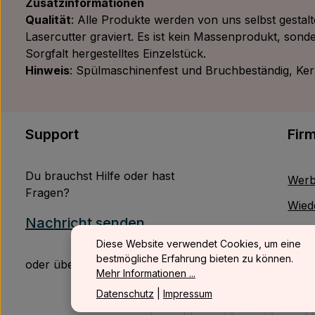
Zusatzinformationen
Qualität
: Alle Produkte werden von uns selbst gestal
Lasercutter graviert. Es ist kein Massenprodukt, sonde
Sorgfalt hergestelltes Einzelstück.
Hinweis
: Spülmaschinenfest und Bruchbeständig, Kerze
Support
Fir
Du brauchst Hilfe oder hast
Werb
Fragen?
Wied
Nachricht senden
B2B
Diese Website verwendet Cookies, um eine
bestmögliche Erfahrung bieten zu können.
oder über unser
Kontaktformular
.
Mehr Informationen ...
Datenschutz
|
Impressum