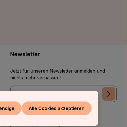
Newsletter
Jetzt für unseren Newsletter anmelden und
nichts mehr verpassen!
E-Mail-Adresse*
Datenschutz
endige
Alle Cookies akzeptieren
Die mit einem Stern (*) markierten Felder sind
Ich habe die
Datenschutzbestimmungen
zur
Pflichtfelder.
Kenntnis genommen und die
AGB
gelesen und