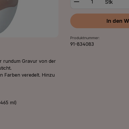
Stk
In den W
Produktnummer:
91-834083
ner rundum Gravur von der
ticht.
en Farben veredelt. Hinzu
465 ml)