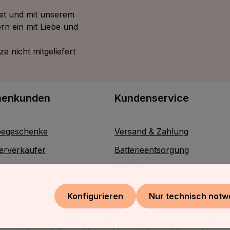
tet und mit unserem
rn ein mit Liebe und
 nicht mitgeliefert
menkunden
Kundenservice
egeschenke
Versand & Zahlung
erverkäufer
Batterieentsorgung
Kontakt
Konfigurieren
Nur technisch notw