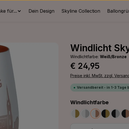
e für...
Dein Design
Skyline Collection
Ballongr
Windlicht Sky
Windlichtfarbe:
Weiß/Bronze
Regulärer Preis:
€ 24,95
Preise inkl. MwSt. zzgl. Versa
Versandbereit - in 1-3 Tage 
auswäh
Windlichtfarbe
Weiß/Gold
Weiß/Silber
Weiß/Bronze
Schwarz/G
Schwa
S
Produkt Anzahl: G