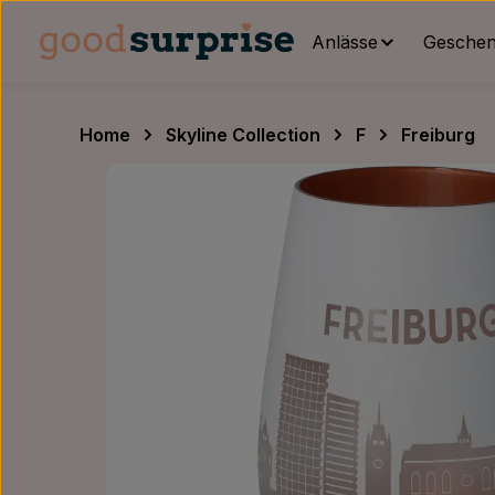
um Hauptinhalt springen
Zur Hauptnavigation springen
Anlässe
Geschenk
Home
Skyline Collection
F
Freiburg
Bildergalerie überspringen