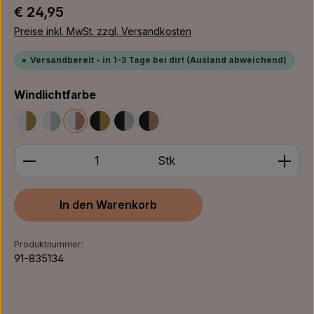
Regulärer Preis:
€ 24,95
Preise inkl. MwSt. zzgl. Versandkosten
Versandbereit - in 1-3 Tage bei dir! (Ausland abweichend)
auswählen
Windlichtfarbe
Weiß/Gold
Weiß/Silber
Weiß/Bronze
Schwarz/Gold
Schwarz/Silber
Schwarz/Bronze
Produkt Anzahl: Gib den gewünschten Wert ein ode
Stk
In den Warenkorb
Produktnummer:
91-835134