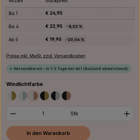
Anzahl
Stückpreis
€ 24,95
Bis
1
€ 22,95
Bis
4
-8,02 %
€ 19,95
Ab
5
-20,04 %
Preise inkl. MwSt. zzgl. Versandkosten
Versandbereit - in 1-3 Tage bei dir! (Ausland abweichend)
auswählen
Windlichtfarbe
Weiß/Gold
Weiß/Silber
Weiß/Bronze
Schwarz/Gold
Schwarz/Silber
Schwarz/Bronze
Produkt Anzahl: Gib den gewünschten Wert ein ode
Stk
In den Warenkorb