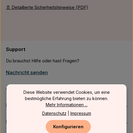
📄 Detaillierte Sicherheitshinweise (PDF)
Support
Du brauchst Hilfe oder hast Fragen?
Nachricht senden
oder über unser
Kontaktformular
.
Diese Website verwendet Cookies, um eine
bestmögliche Erfahrung bieten zu können.
Firmenkunden
Mehr Informationen ...
Datenschutz
|
Impressum
Kundenservice
Konfigurieren