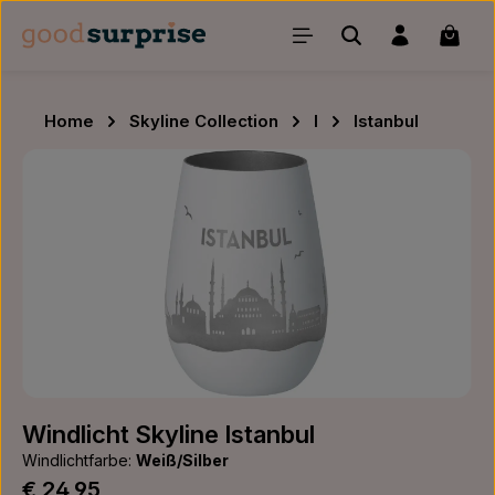
Zum Hauptinhalt springen
Waren
Home
Skyline Collection
I
Istanbul
Bildergalerie überspringen
Windlicht Skyline Istanbul
Windlichtfarbe:
Weiß/Silber
Regulärer Preis:
€ 24,95