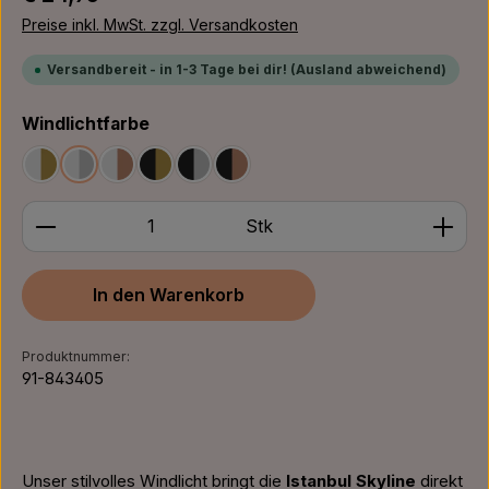
Preise inkl. MwSt. zzgl. Versandkosten
Versandbereit - in 1-3 Tage bei dir! (Ausland abweichend)
auswählen
Windlichtfarbe
Weiß/Gold
Weiß/Silber
Weiß/Bronze
Schwarz/Gold
Schwarz/Silber
Schwarz/Bronze
Produkt Anzahl: Gib den gewünschten Wert ein ode
Stk
In den Warenkorb
Produktnummer:
91-843405
Unser stilvolles Windlicht bringt die
Istanbul Skyline
direkt