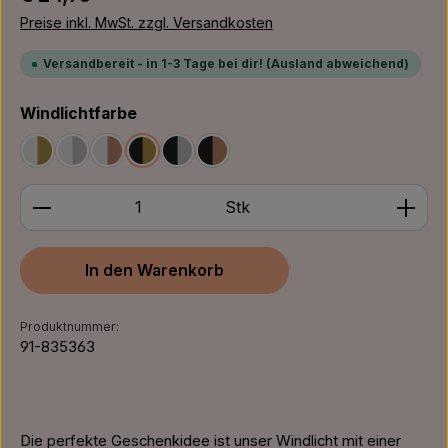
Preise inkl. MwSt. zzgl. Versandkosten
Versandbereit - in 1-3 Tage bei dir! (Ausland abweichend)
auswählen
Windlichtfarbe
Weiß/Gold
Weiß/Silber
Weiß/Bronze
Schwarz/Gold
Schwarz/Silber
Schwarz/Bronze
Produkt Anzahl: Gib den gewünschten Wert ein ode
Stk
In den Warenkorb
Produktnummer:
91-835363
Die perfekte Geschenkidee ist unser Windlicht mit einer