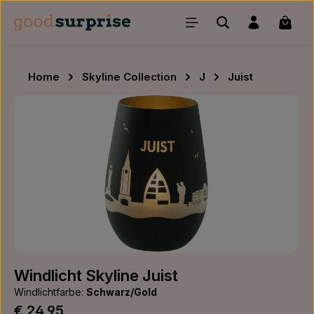
Zum Hauptinhalt springen
Waren
Home
Skyline Collection
J
Juist
Bildergalerie überspringen
Windlicht Skyline Juist
Windlichtfarbe:
Schwarz/Gold
Regulärer Preis:
€ 24,95