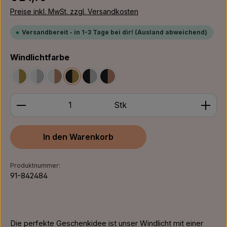
Preise inkl. MwSt. zzgl. Versandkosten
Versandbereit - in 1-3 Tage bei dir! (Ausland abweichend)
auswählen
Windlichtfarbe
Weiß/Gold
Weiß/Silber
Weiß/Bronze
Schwarz/Gold
Schwarz/Silber
Schwarz/Bronze
Produkt Anzahl: Gib den gewünschten Wert ein ode
Stk
In den Warenkorb
Produktnummer:
91-842484
Die perfekte Geschenkidee ist unser Windlicht mit einer