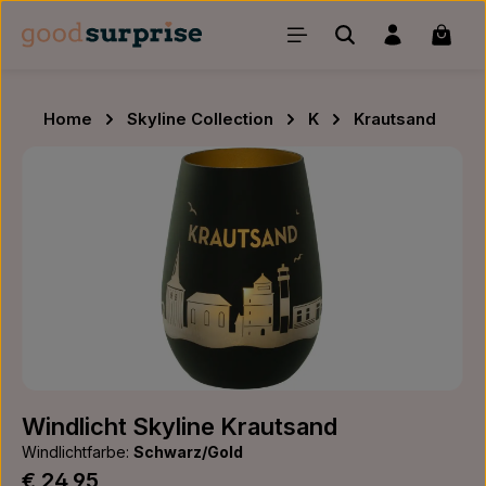
Zum Hauptinhalt springen
Waren
Home
Skyline Collection
K
Krautsand
Bildergalerie überspringen
Windlicht Skyline Krautsand
Windlichtfarbe:
Schwarz/Gold
Regulärer Preis:
€ 24,95