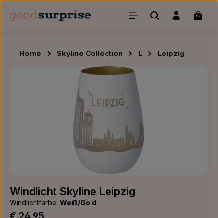
Zum Hauptinhalt springen
Waren
Home
Skyline Collection
L
Leipzig
Bildergalerie überspringen
Windlicht Skyline Leipzig
Windlichtfarbe:
Weiß/Gold
Regulärer Preis:
€ 24,95