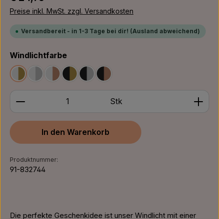
Preise inkl. MwSt. zzgl. Versandkosten
Versandbereit - in 1-3 Tage bei dir! (Ausland abweichend)
auswählen
Windlichtfarbe
Weiß/Gold
Weiß/Silber
Weiß/Bronze
Schwarz/Gold
Schwarz/Silber
Schwarz/Bronze
Produkt Anzahl: Gib den gewünschten Wert ein ode
Stk
In den Warenkorb
Produktnummer:
91-832744
Die perfekte Geschenkidee ist unser Windlicht mit einer