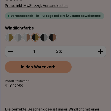
Preise inkl. MwSt. zzgl. Versandkosten
Versandbereit - in 1-3 Tage bei dir! (Ausland abweichend)
auswählen
Windlichtfarbe
Weiß/Gold
Weiß/Silber
Weiß/Bronze
Schwarz/Gold
Schwarz/Silber
Schwarz/Bronze
Produkt Anzahl: Gib den gewünschten Wert ein ode
Stk
In den Warenkorb
Produktnummer:
91-832959
Die perfekte Geschenkidee ist unser Windlicht mit einer