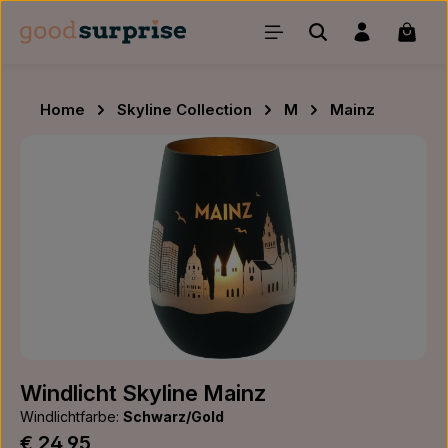
Zum Hauptinhalt springen
Waren
Home
Skyline Collection
M
Mainz
Bildergalerie überspringen
Windlicht Skyline Mainz
Windlichtfarbe:
Schwarz/Gold
Regulärer Preis:
€ 24,95