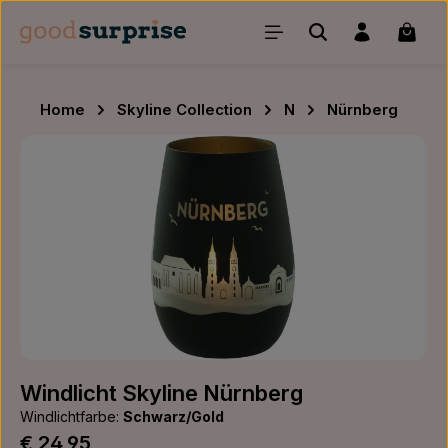
Zum Hauptinhalt springen
Waren
Home
Skyline Collection
N
Nürnberg
Bildergalerie überspringen
Windlicht Skyline Nürnberg
Windlichtfarbe:
Schwarz/Gold
Regulärer Preis:
€ 24,95