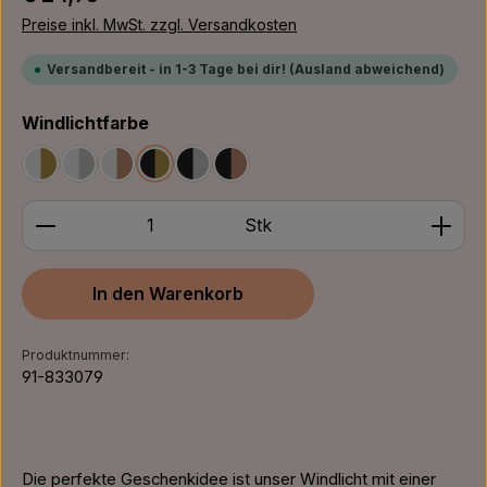
Preise inkl. MwSt. zzgl. Versandkosten
Versandbereit - in 1-3 Tage bei dir! (Ausland abweichend)
auswählen
Windlichtfarbe
Weiß/Gold
Weiß/Silber
Weiß/Bronze
Schwarz/Gold
Schwarz/Silber
Schwarz/Bronze
Produkt Anzahl: Gib den gewünschten Wert ein ode
Stk
In den Warenkorb
Produktnummer:
91-833079
Die perfekte Geschenkidee ist unser Windlicht mit einer