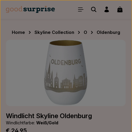
Zum Hauptinhalt springen
Waren
Home
Skyline Collection
O
Oldenburg
Bildergalerie überspringen
Windlicht Skyline Oldenburg
Windlichtfarbe:
Weiß/Gold
Regulärer Preis:
€ 24,95