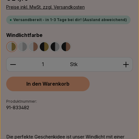
Preise inkl. MwSt. zzgl. Versandkosten
Versandbereit - in 1-3 Tage bei dir! (Ausland abweichend)
auswählen
Windlichtfarbe
Weiß/Gold
Weiß/Silber
Weiß/Bronze
Schwarz/Gold
Schwarz/Silber
Schwarz/Bronze
Produkt Anzahl: Gib den gewünschten Wert ein ode
Stk
In den Warenkorb
Produktnummer:
91-833482
Die perfekte Geschenkidee ist unser Windlicht mit einer