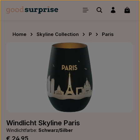
Zum Hauptinhalt springen
Waren
Home
Skyline Collection
P
Paris
Bildergalerie überspringen
Windlicht Skyline Paris
Windlichtfarbe:
Schwarz/Silber
Regulärer Preis:
€ 24,95