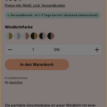
Preise inkl. MwSt. zzgl. Versandkosten
Versandbereit - in 1-3 Tage bei dir! (Ausland abweichend)
auswählen
Windlichtfarbe
Weiß/Gold
Weiß/Silber
Weiß/Bronze
Schwarz/Gold
Schwarz/Silber
Schwarz/Bronze
Produkt Anzahl: Gib den gewünschten Wert ein ode
Stk
In den Warenkorb
Produktnummer:
91-840206
Die perfekte Geschenkidee ist unser Windlicht mit einer