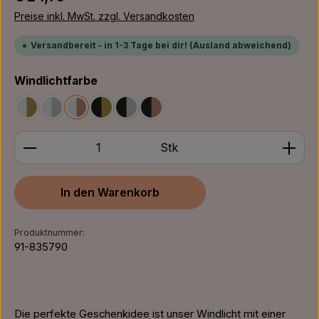
Preise inkl. MwSt. zzgl. Versandkosten
Versandbereit - in 1-3 Tage bei dir! (Ausland abweichend)
auswählen
Windlichtfarbe
Weiß/Gold
Weiß/Silber
Weiß/Bronze
Schwarz/Gold
Schwarz/Silber
Schwarz/Bronze
Produkt Anzahl: Gib den gewünschten Wert ein ode
Stk
In den Warenkorb
Produktnummer:
91-835790
Die perfekte Geschenkidee ist unser Windlicht mit einer