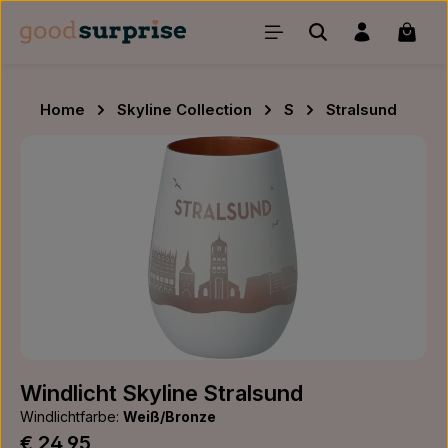
Zum Hauptinhalt springen
Waren
Home
Skyline Collection
S
Stralsund
Bildergalerie überspringen
Windlicht Skyline Stralsund
Windlichtfarbe:
Weiß/Bronze
Regulärer Preis:
€ 24,95