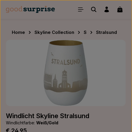
Zum Hauptinhalt springen
Waren
Home
Skyline Collection
S
Stralsund
Bildergalerie überspringen
Windlicht Skyline Stralsund
Windlichtfarbe:
Weiß/Gold
Regulärer Preis:
€ 24,95