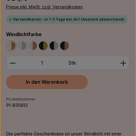
Preise inkl. MwSt. zzgl. Versandkosten
Versandbereit - in 1-3 Tage bei dir! (Ausland abweichend)
auswählen
Windlichtfarbe
Weiß/Gold
Weiß/Silber
Weiß/Bronze
Schwarz/Gold
Schwarz/Silber
Schwarz/Bronze
Produkt Anzahl: Gib den gewünschten Wert ein ode
Stk
In den Warenkorb
Produktnummer:
91-835813
Die perfekte Geschenkidee ist unser Windlicht mit einer