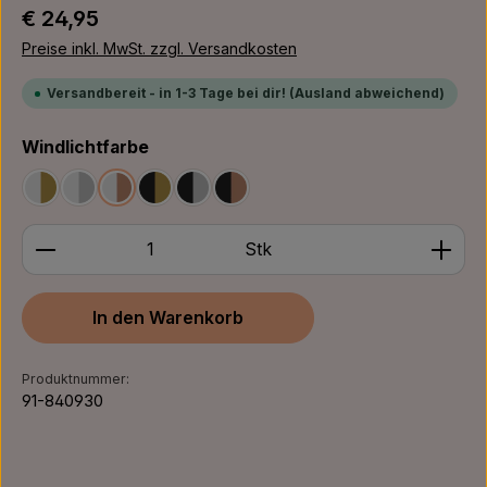
Regulärer Preis:
€ 24,95
Preise inkl. MwSt. zzgl. Versandkosten
Versandbereit - in 1-3 Tage bei dir! (Ausland abweichend)
auswählen
Windlichtfarbe
Weiß/Gold
Weiß/Silber
Weiß/Bronze
Schwarz/Gold
Schwarz/Silber
Schwarz/Bronze
Produkt Anzahl: Gib den gewünschten Wert ein ode
Stk
In den Warenkorb
Produktnummer:
91-840930