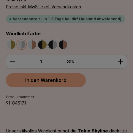
Preise inkl. MwSt. zzgl. Versandkosten
Versandbereit - in 1-3 Tage bei dir! (Ausland abweichend)
auswählen
Windlichtfarbe
Weiß/Gold
Weiß/Silber
Weiß/Bronze
Schwarz/Gold
Schwarz/Silber
Schwarz/Bronze
Produkt Anzahl: Gib den gewünschten Wert ein ode
Stk
In den Warenkorb
Produktnummer:
91-845171
Unser stilvolles Windlicht bringt die
Tokio Skyline
direkt zu