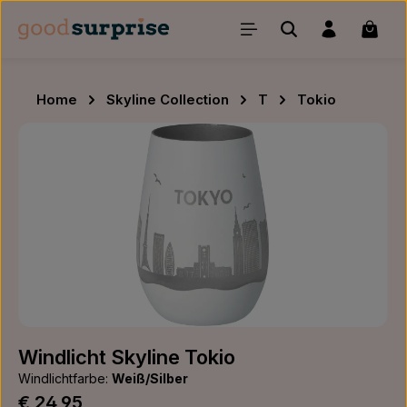
Zum Hauptinhalt springen
Waren
Home
Skyline Collection
T
Tokio
Bildergalerie überspringen
Windlicht Skyline Tokio
Windlichtfarbe:
Weiß/Silber
Regulärer Preis:
€ 24,95