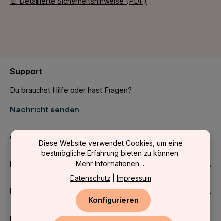
📄 Detaillierte Sicherheitshinweise (PDF)
Support
Du brauchst Hilfe oder hast Fragen?
Nachricht senden
oder über unser
Kontaktformular
.
Diese Website verwendet Cookies, um eine
bestmögliche Erfahrung bieten zu können.
Firmenkunden
Mehr Informationen ...
Datenschutz
|
Impressum
Kundenservice
Konfigurieren
Newsletter