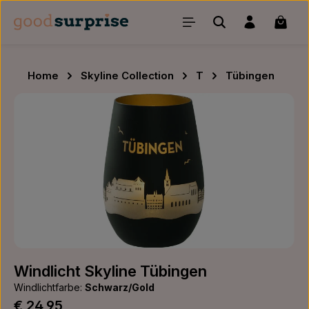
Zum Hauptinhalt springen
Waren
Home
Skyline Collection
T
Tübingen
Bildergalerie überspringen
Windlicht Skyline Tübingen
Windlichtfarbe:
Schwarz/Gold
Regulärer Preis:
€ 24,95