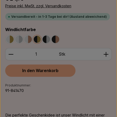
Preise inkl. MwSt. zzgl. Versandkosten
Versandbereit - in 1-3 Tage bei dir! (Ausland abweichend)
auswählen
Windlichtfarbe
Weiß/Gold
Weiß/Silber
Weiß/Bronze
Schwarz/Gold
Schwarz/Silber
Schwarz/Bronze
Produkt Anzahl: Gib den gewünschten Wert ein ode
Stk
In den Warenkorb
Produktnummer:
91-841470
Die perfekte Geschenkidee ist unser Windlicht mit einer