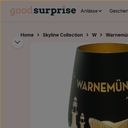
um Hauptinhalt springen
Zur Hauptnavigation springen
Anlässe
Geschenk
Home
Skyline Collection
W
Warnemü
Bildergalerie überspringen