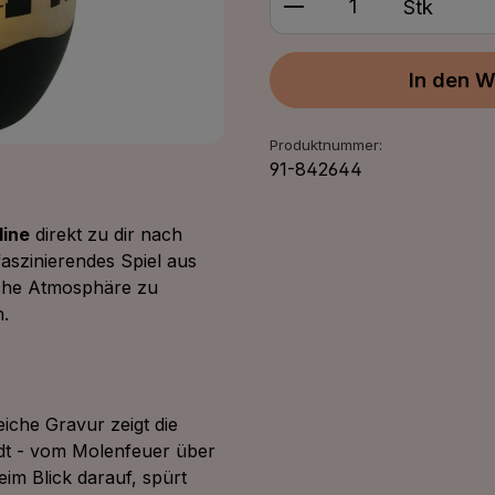
Stk
In den W
Produktnummer:
91-842644
ine
direkt zu dir nach
aszinierendes Spiel aus
liche Atmosphäre zu
.
eiche Gravur zeigt die
dt - vom Molenfeuer über
im Blick darauf, spürt