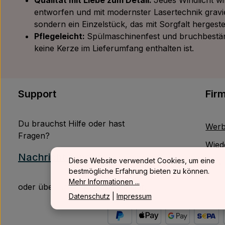
Qualität mit Liebe zum Detail:
Jedes Windlicht wi
entworfen und mit modernster Lasertechnik gravi
sondern ein Einzelstück, das mit Sorgfalt hergestel
Pflegeleicht:
Spülmaschinenfest und bruchbeständ
keine Kerze im Lieferumfang enthalten ist.
Support
Fir
Du brauchst Hilfe oder hast
Werb
Fragen?
Wied
Nachricht senden
Diese Website verwendet Cookies, um eine
B2B
bestmögliche Erfahrung bieten zu können.
Mehr Informationen ...
oder über unser
Kontaktformular
.
Datenschutz
|
Impressum