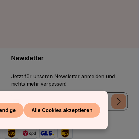
Newsletter
Jetzt für unseren Newsletter anmelden und
nichts mehr verpassen!
E-Mail-Adresse*
endige
Alle Cookies akzeptieren
Datenschutz
Die mit einem Stern (*) markierten Felder sind
Ich habe die
Datenschutzbestimmungen
zur
Pflichtfelder.
Kenntnis genommen und die
AGB
gelesen und