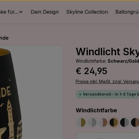
e für...
Dein Design
Skyline Collection
Ballongr
nde
Windlicht Sk
Windlichtfarbe:
Schwarz/Gold
Regulärer Preis:
€ 24,95
Preise inkl. MwSt. zzgl. Versa
Versandbereit - in 1-3 Tage 
auswäh
Windlichtfarbe
Weiß/Gold
Weiß/Silber
Weiß/Bronze
Schwarz/G
Schwa
S
Produkt Anzahl: G