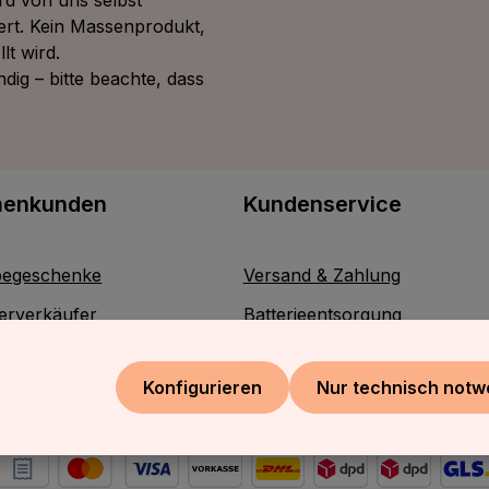
rd von uns selbst
ert. Kein Massenprodukt,
lt wird.
ig – bitte beachte, dass
menkunden
Kundenservice
egeschenke
Versand & Zahlung
erverkäufer
Batterieentsorgung
Kontakt
Konfigurieren
Nur technisch notw