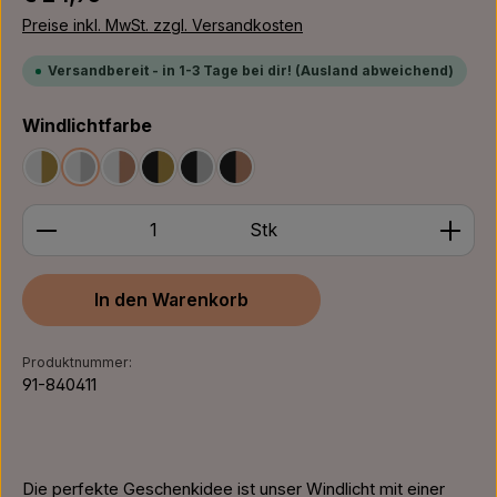
Preise inkl. MwSt. zzgl. Versandkosten
Versandbereit - in 1-3 Tage bei dir! (Ausland abweichend)
auswählen
Windlichtfarbe
Weiß/Gold
Weiß/Silber
Weiß/Bronze
Schwarz/Gold
Schwarz/Silber
Schwarz/Bronze
Produkt Anzahl: Gib den gewünschten Wert ein ode
Stk
In den Warenkorb
Produktnummer:
91-840411
Die perfekte Geschenkidee ist unser Windlicht mit einer