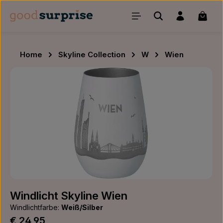
Zum Hauptinhalt springen
Waren
Home
Skyline Collection
W
Wien
Bildergalerie überspringen
Windlicht Skyline Wien
Windlichtfarbe:
Weiß/Silber
Regulärer Preis:
€ 24,95