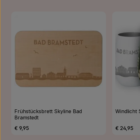
Frühstücksbrett Skyline Bad
Windlicht
Bramstedt
Regulärer Preis:
Regulärer 
€ 9,95
€ 24,95