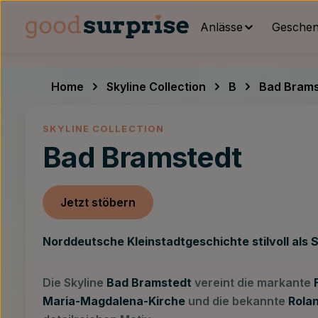
um Hauptinhalt springen
Zur Hauptnavigation springen
Anlässe
Geschenk
Home
Skyline Collection
B
Bad Brams
SKYLINE COLLECTION
Bad Bramstedt
Jetzt stöbern
Norddeutsche Kleinstadtgeschichte stilvoll als Sk
Die Skyline
Bad Bramstedt
vereint die markante
Maria-Magdalena-Kirche
und die bekannte
Rolan