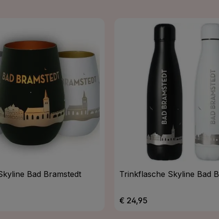
 Skyline Bad Bramstedt
Trinkflasche Skyline Bad 
Preis:
Regulärer Preis:
€ 24,95