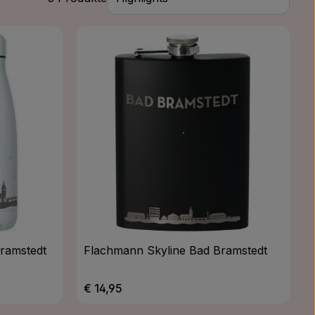
Bramstedt
Flachmann Skyline Bad Bramstedt
Regulärer Preis:
€ 14,95